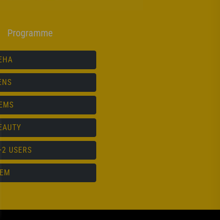
Programme
EHA
ENS
NEMS
EAUTY
+2 USERS
MEM