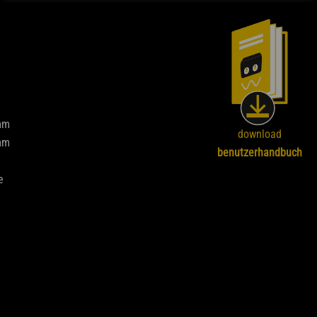
mm
download
mm
benutzerhandbuch
e