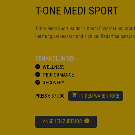
T-ONE MEDI SPORT
T-One Medi Sport ist der 4-Kanal-Elektrostimulator fü
Leistung verbessern und sich bei Bedarf selbststän
BEHANDLUNGEN
WE
LLNESS
PE
RFORMANCE
RE
COVERY
PREIS
€
379,00
IN DEN WARENKORB
ANSEHEN ZUBEHÖR