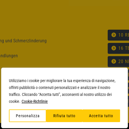
10 R
ung und Schmerzlinderung
16 T
andlungen
20 
18 B
Utilizziamo i cookie per migliorare la tua esperienza di navigazione,
22 2
offrirti pubblicità o contenuti personalizzati e analizzare il nostro
traffico. Cliccando “Accetta tutti”, acconsenti al nostro utilizzo dei
12 
cookie.
Cookie-Richtlinie
Personalizza
Rifiuta tutto
Accetta tutto