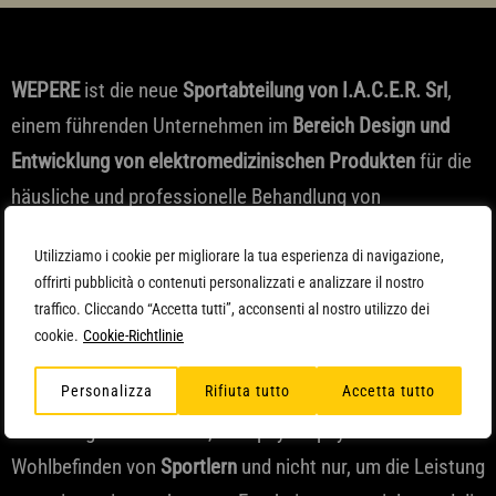
WEPERE
ist die neue
Sportabteilung von I.A.C.E.R. Srl
,
einem führenden Unternehmen im
Bereich Design und
Entwicklung von elektromedizinischen Produkten
für die
häusliche und professionelle Behandlung von
chronischen Schmerzen. In den letzten 10 Jahren wurden
Utilizziamo i cookie per migliorare la tua esperienza di navigazione,
1 Million aktive Geräte verkauft und Programme in
offrirti pubblicità o contenuti personalizzati e analizzare il nostro
Zusammenarbeit mit Krankenhäusern und Universitäten
traffico. Cliccando “Accetta tutti”, acconsenti al nostro utilizzo dei
ausgewählt und realisiert.
cookie.
Cookie-Richtlinie
Personalizza
Rifiuta tutto
Accetta tutto
Die Mission von WEPERE ist bereits im Namen enthalten:
Förderung von
Wellness
, dem psychophysischen
Wohlbefinden von
Sportlern
und nicht nur, um die Leistung