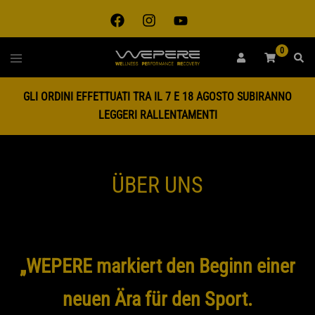
0
GLI ORDINI EFFETTUATI TRA IL 7 E 18 AGOSTO SUBIRANNO
LEGGERI RALLENTAMENTI
ÜBER UNS
„WEPERE markiert den Beginn einer
neuen Ära für den Sport.