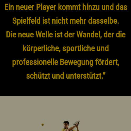
Ein neuer Player kommt hinzu und das
Spielfeld ist nicht mehr dasselbe.
Die neue Welle ist der Wandel, der die
körperliche, sportliche und
professionelle Bewegung fördert,
schützt und unterstützt.”