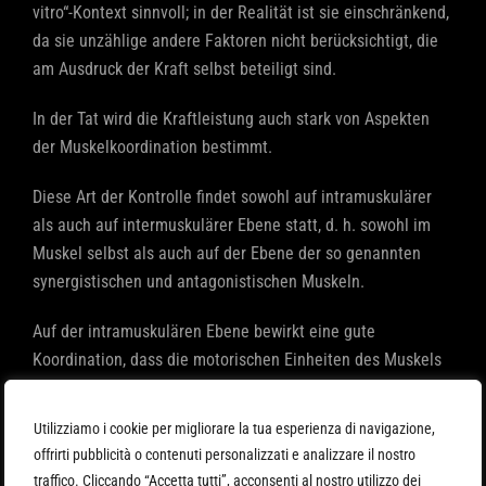
vitro“-Kontext sinnvoll; in der Realität ist sie einschränkend,
da sie unzählige andere Faktoren nicht berücksichtigt, die
am Ausdruck der Kraft selbst beteiligt sind.
In der Tat wird die Kraftleistung auch stark von Aspekten
der Muskelkoordination bestimmt.
Diese Art der Kontrolle findet sowohl auf intramuskulärer
als auch auf intermuskulärer Ebene statt, d. h. sowohl im
Muskel selbst als auch auf der Ebene der so genannten
synergistischen und antagonistischen Muskeln.
Auf der intramuskulären Ebene bewirkt eine gute
Koordination, dass die motorischen Einheiten des Muskels
auf der zeitlichen Ebene in perfekter Synchronität
zusammenarbeiten; in ähnlicher Weise sorgt eine optimale
Utilizziamo i cookie per migliorare la tua esperienza di navigazione,
intermuskuläre Koordination dafür, dass mehrere
offrirti pubblicità o contenuti personalizzati e analizzare il nostro
synergetische Muskelgruppen als Team zusammenarbeiten,
traffico. Cliccando “Accetta tutti”, acconsenti al nostro utilizzo dei