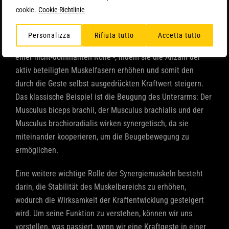
um die Leistung zu optimieren.
cookie.
Cookie-Richtlinie
Synergistische Muskeln sind diejenigen, die an der
Personalizza
Rifiuta tutto
Accetta tutto
Ausführung der Bewegung beteiligt sind – wenn auch mit
einer nicht-dominanten Rolle -, indem sie die Anzahl der
aktiv beteiligten Muskelfasern erhöhen und somit den
durch die Geste selbst ausgedrückten Kraftwert steigern.
Das klassische Beispiel ist die Beugung des Unterarms: Der
Musculus biceps brachii, der Musculus brachialis und der
Musculus brachioradialis wirken synergetisch, da sie
miteinander kooperieren, um die Beugebewegung zu
ermöglichen.
Eine weitere wichtige Rolle der Synergiemuskeln besteht
darin, die Stabilität des Muskelbereichs zu erhöhen,
wodurch die Wirksamkeit der Kraftentwicklung gesteigert
wird. Um seine Funktion zu verstehen, können wir uns
vorstellen, was passiert, wenn wir eine Kraftgeste in einer