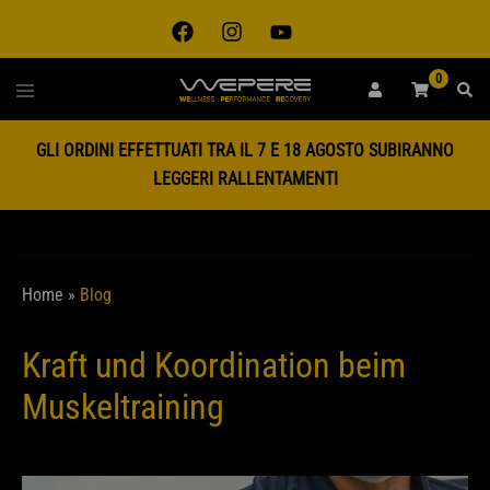
0
GLI ORDINI EFFETTUATI TRA IL 7 E 18 AGOSTO SUBIRANNO
LEGGERI RALLENTAMENTI
Home
»
Blog
Kraft und Koordination beim
Muskeltraining