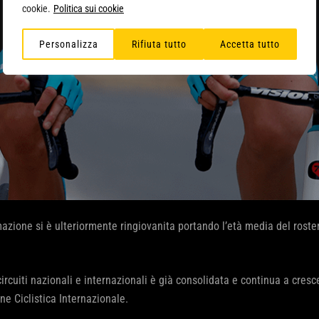
cookie.
Politica sui cookie
Personalizza
Rifiuta tutto
Accetta tutto
azione si è ulteriormente ringiovanita portando l’età media del roster
rcuiti nazionali e internazionali è già consolidata e continua a cresce
ne Ciclistica Internazionale.