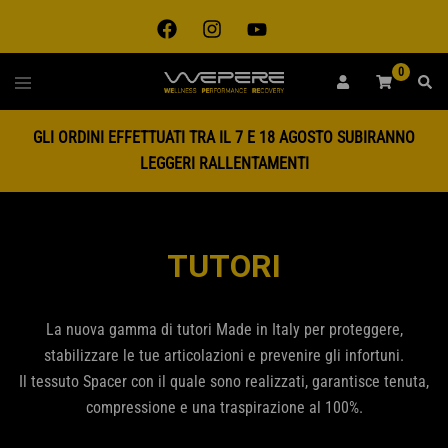
Vai
al
contenuto
0
Toggle
RICE
menu
GLI ORDINI EFFETTUATI TRA IL 7 E 18 AGOSTO SUBIRANNO
LEGGERI RALLENTAMENTI
TUTORI
La nuova gamma di tutori Made in Italy per proteggere,
stabilizzare le tue articolazioni e prevenire gli infortuni.
Il tessuto Spacer con il quale sono realizzati, garantisce tenuta,
compressione e una traspirazione al 100%.