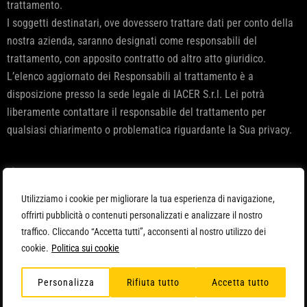
trattamento.
I soggetti destinatari, ove dovessero trattare dati per conto della
nostra azienda, saranno designati come responsabili del
trattamento, con apposito contratto od altro atto giuridico.
L’elenco aggiornato dei Responsabili al trattamento è a
disposizione presso la sede legale di IACER S.r.l. Lei potrà
liberamente contattare il responsabile del trattamento per
qualsiasi chiarimento o problematica riguardante la Sua privacy.
f) Periodo di conservazione dei dati
Utilizziamo i cookie per migliorare la tua esperienza di navigazione,
La conservazione dei dati raccolti avverrà per il periodo di tempo
offrirti pubblicità o contenuti personalizzati e analizzare il nostro
necessario all’espletamento delle finalità indicate al punto c) e
traffico. Cliccando “Accetta tutti”, acconsenti al nostro utilizzo dei
fino a quando non interverrà una manifestazione di revoca del
cookie.
Politica sui cookie
consenso.
Personalizza
Rifiuta tutto
Accetta tutto
g) Revoca del consenso