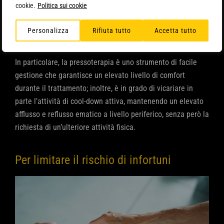
sessione di allenamento o per un’altra competizione si
cookie.
Politica sui cookie
riduce anche l’incidenza dei D.O.M.S. (Delayed Onset
Muscle Soreness, dolore muscolare a insorgenza tardiva) e
Personalizza
Rifiuta tutto
Accetta tutto
il rischio di infortuni muscolari.
In particolare, la pressoterapia è uno strumento di facile
gestione che garantisce un elevato livello di comfort
durante il trattamento; inoltre, è in grado di vicariare in
parte l’attività di cool-down attiva, mantenendo un elevato
afflusso e reflusso ematico a livello periferico, senza però la
richiesta di un’ulteriore attività fisica.
Per limitare il rischio di infortuni