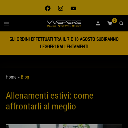
0
GLI ORDINI EFFETTUATI TRA IL 7 E 18 AGOSTO SUBIRANNO
LEGGERI RALLENTAMENTI
Home
»
Blog
Allenamenti estivi: come
affrontarli al meglio