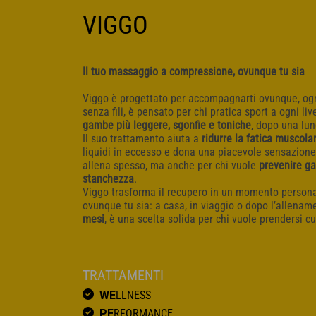
VIGGO
Il tuo massaggio a compressione, ovunque tu sia
Viggo è progettato per accompagnarti ovunque, ogni
senza fili, è pensato per chi pratica sport a ogni l
gambe più leggere, sgonfie e toniche
, dopo una lun
Il suo trattamento aiuta a
ridurre la fatica muscola
liquidi in eccesso e dona una piacevole sensazione 
allena spesso, ma anche per chi vuole
prevenire ga
stanchezza
.
Viggo trasforma il recupero in un momento personal
ovunque tu sia: a casa, in viaggio o dopo l’allena
mesi
, è una scelta solida per chi vuole prendersi cu
TRATTAMENTI
WE
LLNESS
PE
RFORMANCE