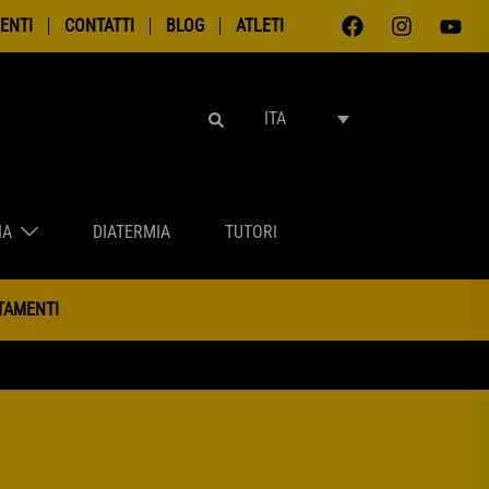
ENTI
CONTATTI
BLOG
ATLETI
ITA
IA
DIATERMIA
TUTORI
NTAMENTI