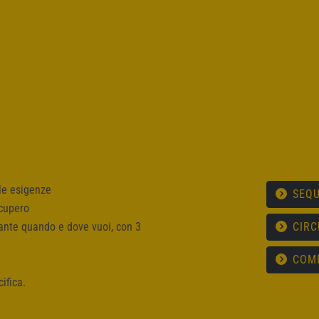
lle esigenze
SEQ
ecupero
ante quando e dove vuoi, con 3
CIRC
COM
ifica.