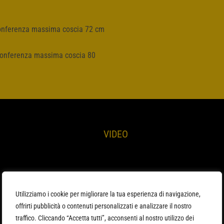
rconferenza massima coscia 72 cm
rconferenza massima coscia 80
VIDEO
Utilizziamo i cookie per migliorare la tua esperienza di navigazione,
offrirti pubblicità o contenuti personalizzati e analizzare il nostro
traffico. Cliccando “Accetta tutti”, acconsenti al nostro utilizzo dei