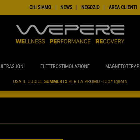
CHI SIAMO
NEWS
NEGOZIO
AREA CLIENTI
ULTRASUONI
ELETTROSTIMOLAZIONE
MAGNETOTERAP
USA IL CODICE
SUMMER15
PER LA PROMO -15%*
Ignora
INI EFFETTUATI TRA IL 7 E 18 AGOSTO SUBIRANNO LEGGERI RALLE