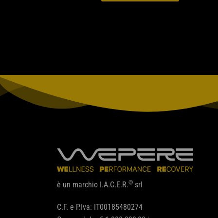
©
è un marchio I.A.C.E.R.
srl
C.F. e P.Iva: IT00185480274