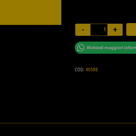
-
+
Richiedi maggiori infor
COD:
40588