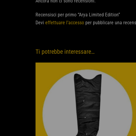
Ancora non ci sono recensioni.
Recensisci per primo “Arya Limited Edition”
Devi
effettuare l’accesso
per pubblicare una recens
Ti potrebbe interessare…