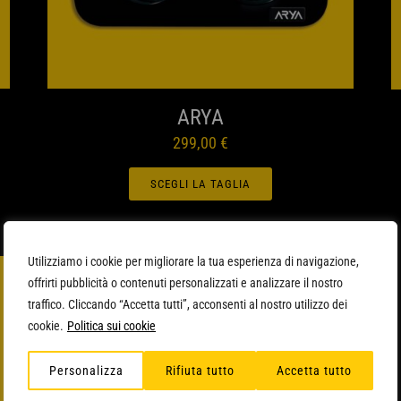
ANTEPRIMA
ARYA
299,00
€
SCEGLI LA TAGLIA
Utilizziamo i cookie per migliorare la tua esperienza di navigazione,
offrirti pubblicità o contenuti personalizzati e analizzare il nostro
traffico. Cliccando “Accetta tutti”, acconsenti al nostro utilizzo dei
cookie.
Politica sui cookie
Personalizza
Rifiuta tutto
Accetta tutto