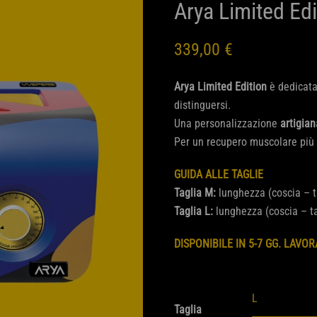
Arya Limited Edi
339,00
€
Arya Limited Edition
è dedicata 
distinguersi.
Una personalizzazione
artigian
Per un recupero muscolare più 
GUIDA ALLE TAGLIE
Taglia M:
lunghezza (coscia – t
Taglia L:
lunghezza (coscia – ta
DISPONIBILE IN 5-7 GG. LAVOR
Taglia