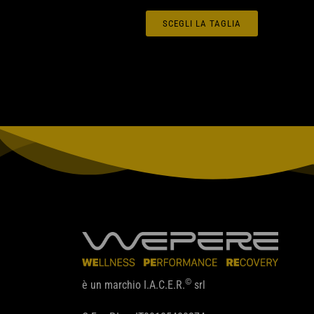
SCEGLI LA TAGLIA
Questo
prodotto
ha
più
varianti.
Le
opzioni
possono
essere
scelte
nella
pagina
del
©
è un marchio I.A.C.E.R.
srl
prodotto