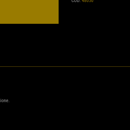
COD:
48050
ione.