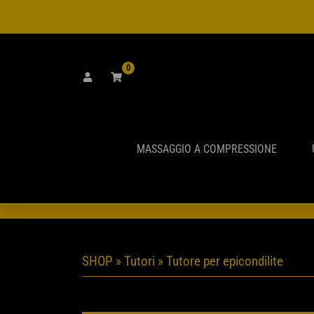
Vai
al
contenuto
0
MASSAGGIO A COMPRESSIONE
GLI ORD
SHOP
»
Tutori
» Tutore per epicondilite