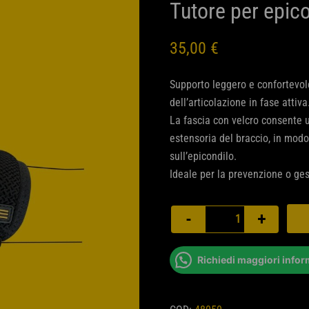
Tutore per epico
35,00
€
Supporto leggero e confortevole
dell’articolazione in fase attiva
La fascia con velcro consente
estensoria del braccio, in modo
sull’epicondilo.
Ideale per la prevenzione o ges
Tutore
-
+
per
epicondilite
Richiedi maggiori infor
quantità