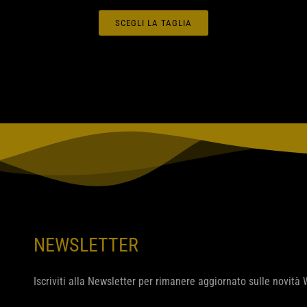
SCEGLI LA TAGLIA
Questo
prodotto
ha
più
varianti.
Le
opzioni
possono
essere
scelte
nella
NEWSLETTER
pagina
del
Iscriviti alla Newsletter per rimanere aggiornato sulle novità
prodotto