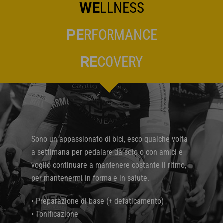
WE
LLNESS
PE
RFORMANCE
RE
COVERY
Sono un appassionato di bici, esco qualche volta
a settimana per pedalare da solo o con amici e
voglio continuare a mantenere costante il ritmo,
per mantenermi in forma e in salute.
• Preparazione di base (+ defaticamento)
• Tonificazione