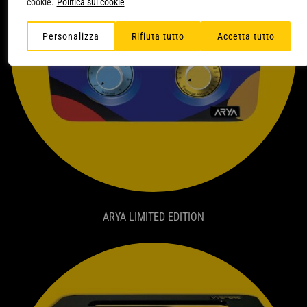
cookie.
Politica sui cookie
Personalizza
Rifiuta tutto
Accetta tutto
ARYA LIMITED EDITION