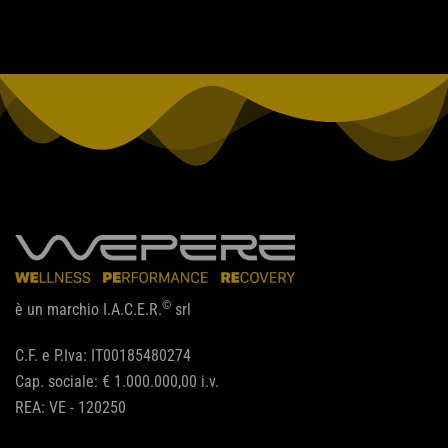
©
è un marchio I.A.C.E.R.
srl
C.F. e P.Iva: IT00185480274
Cap. sociale: € 1.000.000,00 i.v.
REA: VE - 120250